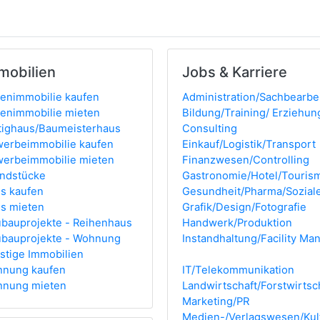
mobilien
Jobs & Karriere
ienimmobilie kaufen
Administration/Sachbearbe
ienimmobilie mieten
Bildung/Training/ Erziehun
tighaus/Baumeisterhaus
Consulting
erbeimmobilie kaufen
Einkauf/Logistik/Transport
erbeimmobilie mieten
Finanzwesen/Controlling
ndstücke
Gastronomie/Hotel/Touris
s kaufen
Gesundheit/Pharma/Sozial
s mieten
Grafik/Design/Fotografie
bauprojekte - Reihenhaus
Handwerk/Produktion
bauprojekte - Wohnung
Instandhaltung/Facility M
stige Immobilien
nung kaufen
IT/Telekommunikation
nung mieten
Landwirtschaft/Forstwirts
Marketing/PR
Medien-/Verlagswesen/Kul