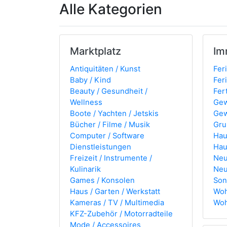
Alle Kategorien
Marktplatz
Im
Antiquitäten / Kunst
Fer
Baby / Kind
Fer
Beauty / Gesundheit /
Fer
Wellness
Gew
Boote / Yachten / Jetskis
Gew
Bücher / Filme / Musik
Gru
Computer / Software
Hau
Dienstleistungen
Hau
Freizeit / Instrumente /
Neu
Kulinarik
Neu
Games / Konsolen
Son
Haus / Garten / Werkstatt
Woh
Kameras / TV / Multimedia
Woh
KFZ-Zubehör / Motorradteile
Mode / Accessoires