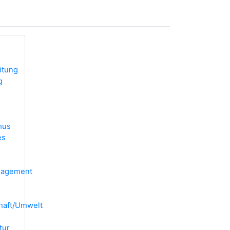
itung
g
mus
es
anagement
chaft/Umwelt
tur